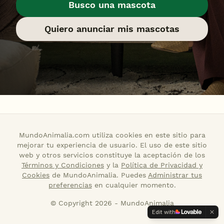
Busco una mascota
Quiero anunciar mis mascotas
MundoAnimalia.com utiliza cookies en este sitio para
mejorar tu experiencia de usuario. El uso de este sitio
web y otros servicios constituye la aceptación de los
Términos y Condiciones
y la
Política de Privacidad y
Cookies
de MundoAnimalia. Puedes
Administrar tus
preferencias
en cualquier momento.
© Copyright 2026 - MundoAnimalia
Edit with